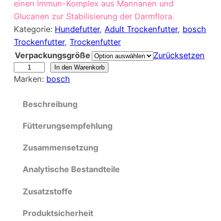
einen Immun-Komplex aus Mannanen und
Glucanen zur Stabilisierung der Darmflora.
Kategorie:
Hundefutter
, 
Adult Trockenfutter
, 
bosch
Trockenfutter
, 
Trockenfutter
Verpackungsgröße
Zurücksetzen
bosch
In den Warenkorb
Marken:
bosch
Adult
Ente
Beschreibung
&
Reis
Fütterungsempfehlung
Rezeptur
ohne
Zusammensetzung
Weizen
Analytische Bestandteile
Menge
Zusatzstoffe
Produktsicherheit