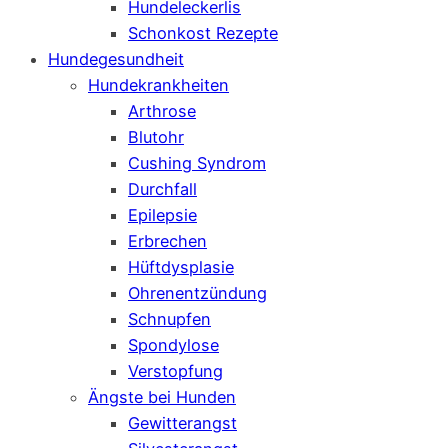
Hundeleckerlis
Schonkost Rezepte
Hundegesundheit
Hundekrankheiten
Arthrose
Blutohr
Cushing Syndrom
Durchfall
Epilepsie
Erbrechen
Hüftdysplasie
Ohrenentzündung
Schnupfen
Spondylose
Verstopfung
Ängste bei Hunden
Gewitterangst