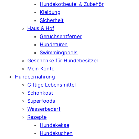
Hundekotbeutel & Zubehör
Kleidung
Sicherheit
Haus & Hof
Geruchsentferner
Hundetüren
Swimmingpools
Geschenke für Hundebesitzer
Mein Konto
Hundeernährung
Giftige Lebensmittel
Schonkost
Superfoods
Wasserbedarf
Rezepte
Hundekekse
Hundekuchen