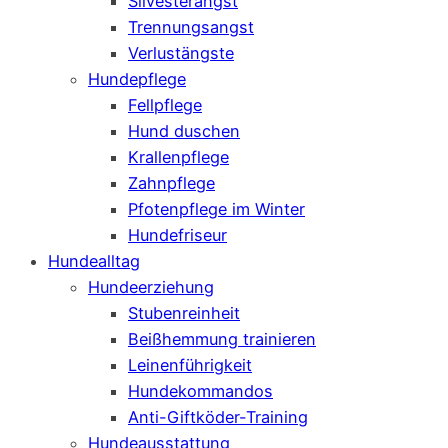
Silvesterangst
Trennungsangst
Verlustängste
Hundepflege
Fellpflege
Hund duschen
Krallenpflege
Zahnpflege
Pfotenpflege im Winter
Hundefriseur
Hundealltag
Hundeerziehung
Stubenreinheit
Beißhemmung trainieren
Leinenführigkeit
Hundekommandos
Anti-Giftköder-Training
Hundeausstattung