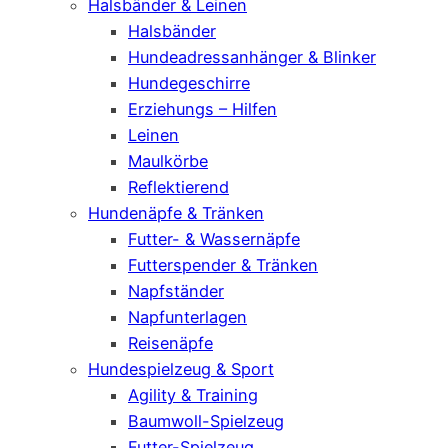
Halsbänder & Leinen
Halsbänder
Hundeadressanhänger & Blinker
Hundegeschirre
Erziehungs – Hilfen
Leinen
Maulkörbe
Reflektierend
Hundenäpfe & Tränken
Futter- & Wassernäpfe
Futterspender & Tränken
Napfständer
Napfunterlagen
Reisenäpfe
Hundespielzeug & Sport
Agility & Training
Baumwoll-Spielzeug
Futter-Spielzeug