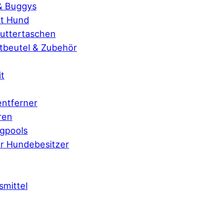
 & Buggys
t Hund
Futtertaschen
beutel & Zubehör
it
ntferner
ren
gpools
r Hundebesitzer
smittel