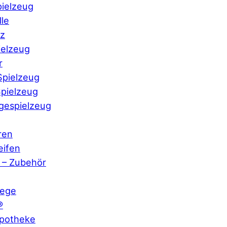
pielzeug
le
nz
ielzeug
r
pielzeug
pielzeug
gespielzeug
ren
eifen
s – Zubehör
lege
®
potheke