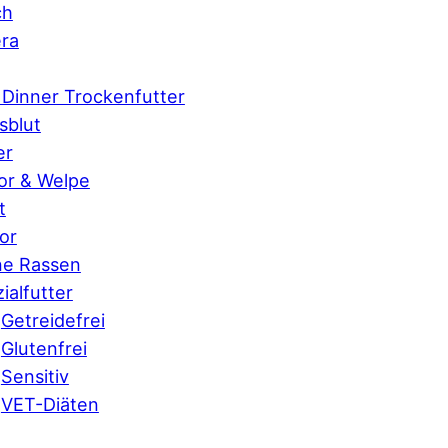
ch
ra
 Dinner Trockenfutter
sblut
er
or & Welpe
t
or
ne Rassen
ialfutter
Getreidefrei
Glutenfrei
Sensitiv
VET-Diäten