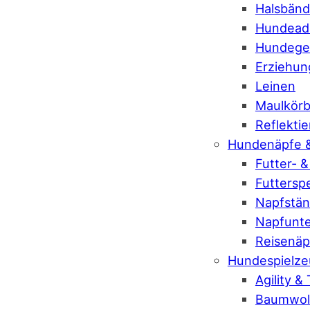
Halsbänd
Hundeadr
Hundeges
Erziehung
Leinen
Maulkör
Reflekti
Hundenäpfe 
Futter- 
Futtersp
Napfstän
Napfunte
Reisenäp
Hundespielze
Agility &
Baumwoll