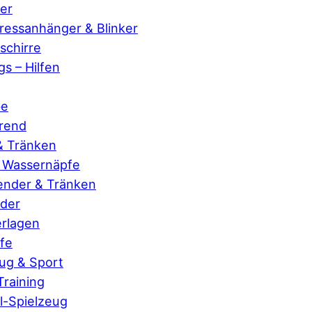
er
essanhänger & Blinker
chirre
s – Hilfen
be
erend
& Tränken
& Wassernäpfe
ender & Tränken
der
rlagen
fe
ug & Sport
 Training
-Spielzeug