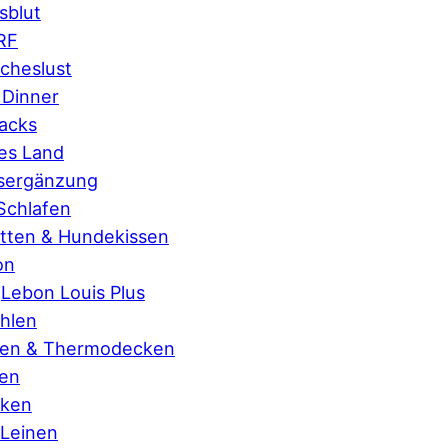
sblut
RF
scheslust
 Dinner
acks
es Land
sergänzung
Schlafen
tten & Hundekissen
on
Lebon Louis Plus
hlen
ten & Thermodecken
ten
cken
 Leinen