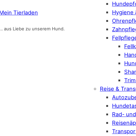
Hundepfo
Hygiene 
Mein Tierladen
Ohrenpf
Zahnpfle
… aus Liebe zu unserem Hund.
Fellpfleg
Fel
Hand
Hund
Sha
Tri
Reise & Trans
Autozub
Hundeta
Rad- und
Reisenäp
Transpo