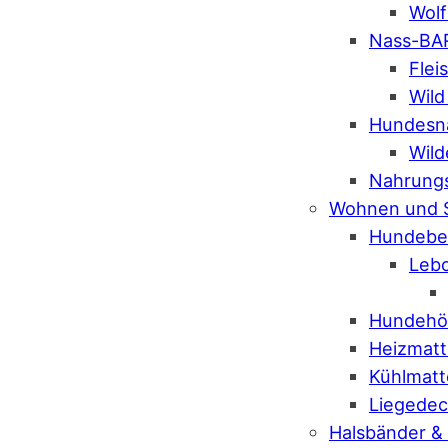
Wolf
Nass-BA
Flei
Wild
Hundesn
Wild
Nahrung
Wohnen und 
Hundebe
Leb
Hundehö
Heizmat
Kühlmat
Liegede
Halsbänder &