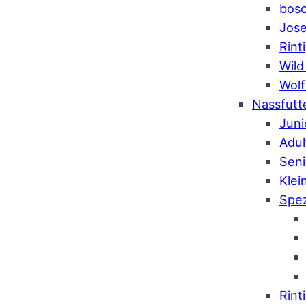
bos
Jose
Rinti
Wild
Wolf
Nassfutt
Juni
Adul
Seni
Klei
Spez
Rinti