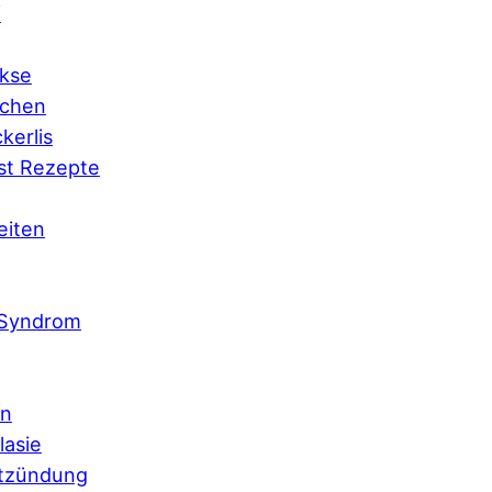
f
kse
chen
kerlis
st Rezepte
eiten
 Syndrom
en
lasie
tzündung