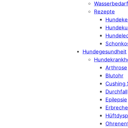
Wasserbedar
Rezepte
Hundeke
Hundeku
Hundelec
Schonko
Hundegesundheit
Hundekrankh
Arthrose
Blutohr
Cushing
Durchfall
Epilepsie
Erbrech
Hüftdysp
Ohrenen