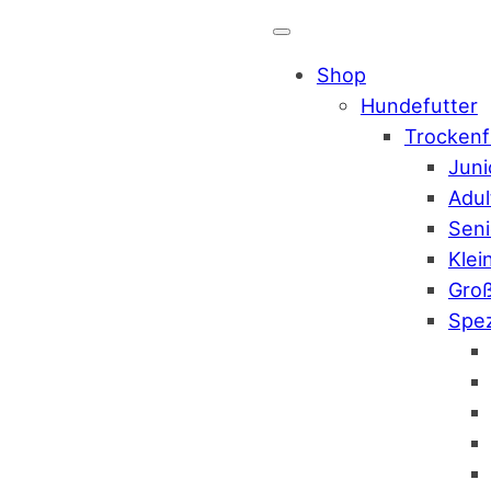
Shop
Hundefutter
Trockenf
Juni
Adul
Seni
Klei
Gro
Spez