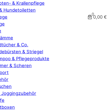
ten- & Krallenpflege
& Hundetoiletten
0
0,00 €
lege
ge
e
lkämme
tücher & Co.
ebürsten & Striegel
mpoo & Pflegeprodukte
mmer & Scheren
port
ehör
schen
 Joggingzubehör
fe
rtboxen