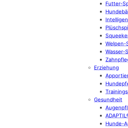
Futter-S
Hundebäl
Intellige
Plüschsp
Squeeke
Welpen-S
Wasser-S
Zahnpfle
Erziehung
Apportie
Hundepf
Training
Gesundheit
Augenpf
ADAPTIL
Hunde-A