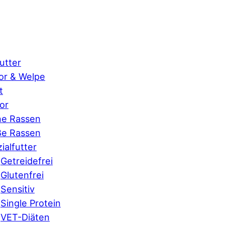
utter
or & Welpe
t
or
ne Rassen
ße Rassen
ialfutter
Getreidefrei
Glutenfrei
Sensitiv
Single Protein
VET-Diäten