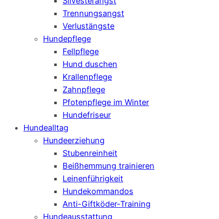
Silvesterangst
Trennungsangst
Verlustängste
Hundepflege
Fellpflege
Hund duschen
Krallenpflege
Zahnpflege
Pfotenpflege im Winter
Hundefriseur
Hundealltag
Hundeerziehung
Stubenreinheit
Beißhemmung trainieren
Leinenführigkeit
Hundekommandos
Anti-Giftköder-Training
Hundeausstattung