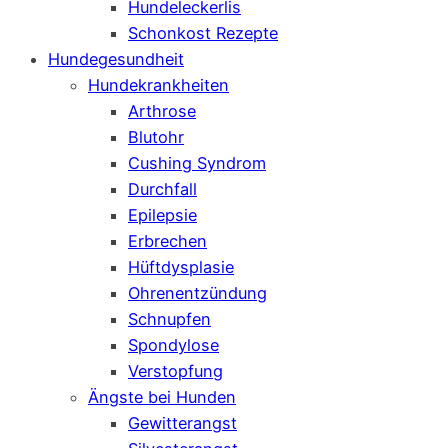
Hundeleckerlis
Schonkost Rezepte
Hundegesundheit
Hundekrankheiten
Arthrose
Blutohr
Cushing Syndrom
Durchfall
Epilepsie
Erbrechen
Hüftdysplasie
Ohrenentzündung
Schnupfen
Spondylose
Verstopfung
Ängste bei Hunden
Gewitterangst