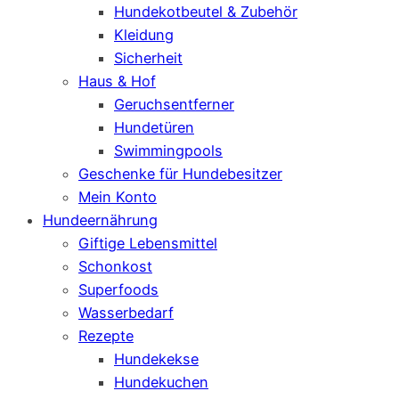
Hundekotbeutel & Zubehör
Kleidung
Sicherheit
Haus & Hof
Geruchsentferner
Hundetüren
Swimmingpools
Geschenke für Hundebesitzer
Mein Konto
Hundeernährung
Giftige Lebensmittel
Schonkost
Superfoods
Wasserbedarf
Rezepte
Hundekekse
Hundekuchen