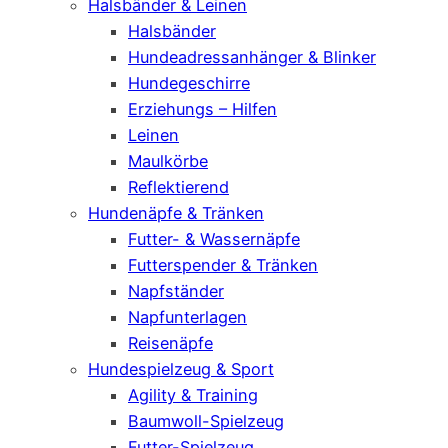
Halsbänder & Leinen
Halsbänder
Hundeadressanhänger & Blinker
Hundegeschirre
Erziehungs – Hilfen
Leinen
Maulkörbe
Reflektierend
Hundenäpfe & Tränken
Futter- & Wassernäpfe
Futterspender & Tränken
Napfständer
Napfunterlagen
Reisenäpfe
Hundespielzeug & Sport
Agility & Training
Baumwoll-Spielzeug
Futter-Spielzeug