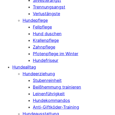
Silvesterangst
Trennungsangst
Verlustängste
Hundepflege
Fellpflege
Hund duschen
Krallenpflege
Zahnpflege
Pfotenpflege im Winter
Hundefriseur
Hundealltag
Hundeerziehung
Stubenreinheit
Beißhemmung trainieren
Leinenführigkeit
Hundekommandos
Anti-Giftköder-Training
Hundeausstattung