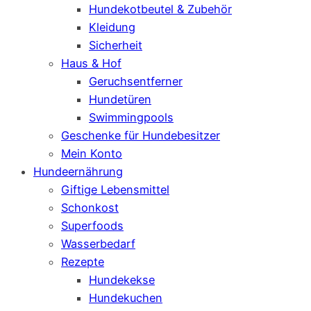
Hundekotbeutel & Zubehör
Kleidung
Sicherheit
Haus & Hof
Geruchsentferner
Hundetüren
Swimmingpools
Geschenke für Hundebesitzer
Mein Konto
Hundeernährung
Giftige Lebensmittel
Schonkost
Superfoods
Wasserbedarf
Rezepte
Hundekekse
Hundekuchen