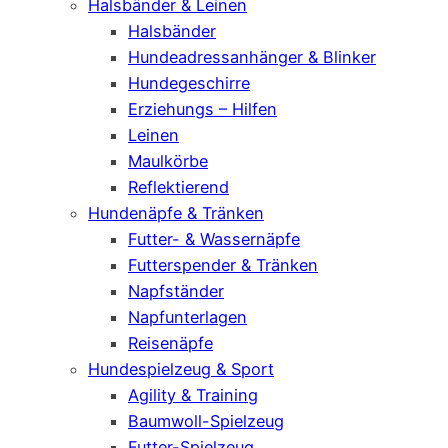
Halsbänder & Leinen
Halsbänder
Hundeadressanhänger & Blinker
Hundegeschirre
Erziehungs – Hilfen
Leinen
Maulkörbe
Reflektierend
Hundenäpfe & Tränken
Futter- & Wassernäpfe
Futterspender & Tränken
Napfständer
Napfunterlagen
Reisenäpfe
Hundespielzeug & Sport
Agility & Training
Baumwoll-Spielzeug
Futter-Spielzeug