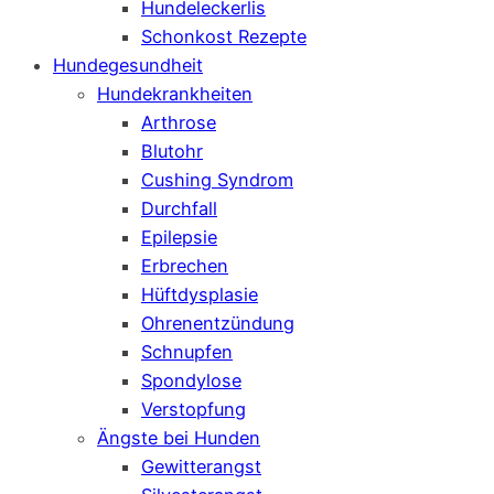
Hundeleckerlis
Schonkost Rezepte
Hundegesundheit
Hundekrankheiten
Arthrose
Blutohr
Cushing Syndrom
Durchfall
Epilepsie
Erbrechen
Hüftdysplasie
Ohrenentzündung
Schnupfen
Spondylose
Verstopfung
Ängste bei Hunden
Gewitterangst