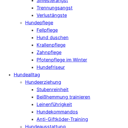
Silvesterangst
Trennungsangst
Verlustängste
Hundepflege
Fellpflege
Hund duschen
Krallenpflege
Zahnpflege
Pfotenpflege im Winter
Hundefriseur
Hundealltag
Hundeerziehung
Stubenreinheit
Beißhemmung trainieren
Leinenführigkeit
Hundekommandos
Anti-Giftköder-Training
Hundeausstattung