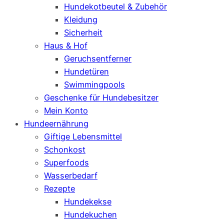
Hundekotbeutel & Zubehör
Kleidung
Sicherheit
Haus & Hof
Geruchsentferner
Hundetüren
Swimmingpools
Geschenke für Hundebesitzer
Mein Konto
Hundeernährung
Giftige Lebensmittel
Schonkost
Superfoods
Wasserbedarf
Rezepte
Hundekekse
Hundekuchen