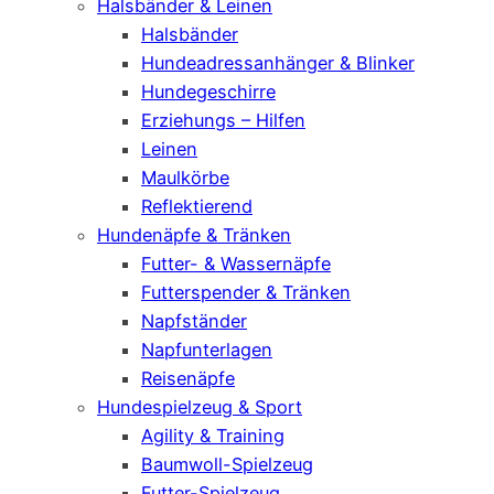
Halsbänder & Leinen
Halsbänder
Hundeadressanhänger & Blinker
Hundegeschirre
Erziehungs – Hilfen
Leinen
Maulkörbe
Reflektierend
Hundenäpfe & Tränken
Futter- & Wassernäpfe
Futterspender & Tränken
Napfständer
Napfunterlagen
Reisenäpfe
Hundespielzeug & Sport
Agility & Training
Baumwoll-Spielzeug
Futter-Spielzeug