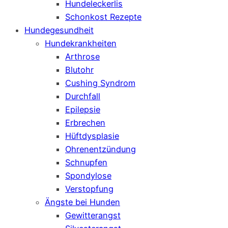
Hundeleckerlis
Schonkost Rezepte
Hundegesundheit
Hundekrankheiten
Arthrose
Blutohr
Cushing Syndrom
Durchfall
Epilepsie
Erbrechen
Hüftdysplasie
Ohrenentzündung
Schnupfen
Spondylose
Verstopfung
Ängste bei Hunden
Gewitterangst