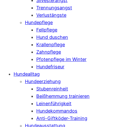
Silvesterangst
Trennungsangst
Verlustängste
Hundepflege
Fellpflege
Hund duschen
Krallenpflege
Zahnpflege
Pfotenpflege im Winter
Hundefriseur
Hundealltag
Hundeerziehung
Stubenreinheit
Beißhemmung trainieren
Leinenführigkeit
Hundekommandos
Anti-Giftköder-Training
Hundeausstattung