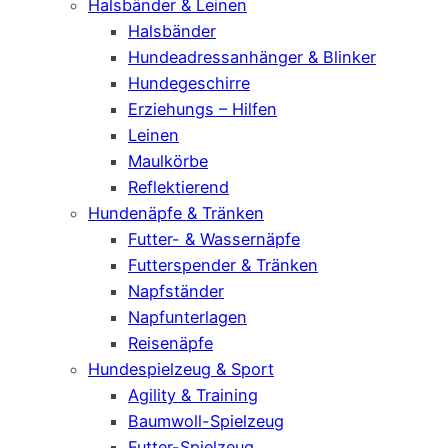
Halsbänder & Leinen
Halsbänder
Hundeadressanhänger & Blinker
Hundegeschirre
Erziehungs – Hilfen
Leinen
Maulkörbe
Reflektierend
Hundenäpfe & Tränken
Futter- & Wassernäpfe
Futterspender & Tränken
Napfständer
Napfunterlagen
Reisenäpfe
Hundespielzeug & Sport
Agility & Training
Baumwoll-Spielzeug
Futter-Spielzeug