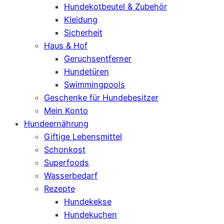
Hundekotbeutel & Zubehör
Kleidung
Sicherheit
Haus & Hof
Geruchsentferner
Hundetüren
Swimmingpools
Geschenke für Hundebesitzer
Mein Konto
Hundeernährung
Giftige Lebensmittel
Schonkost
Superfoods
Wasserbedarf
Rezepte
Hundekekse
Hundekuchen