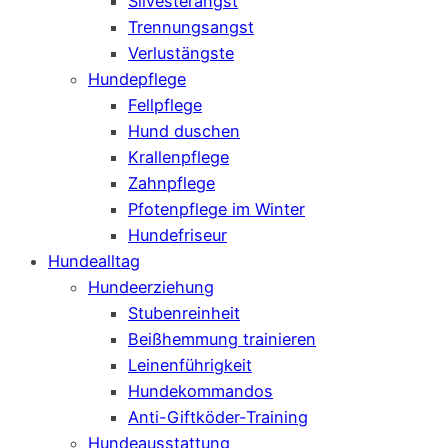
Silvesterangst
Trennungsangst
Verlustängste
Hundepflege
Fellpflege
Hund duschen
Krallenpflege
Zahnpflege
Pfotenpflege im Winter
Hundefriseur
Hundealltag
Hundeerziehung
Stubenreinheit
Beißhemmung trainieren
Leinenführigkeit
Hundekommandos
Anti-Giftköder-Training
Hundeausstattung