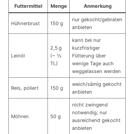
Futtermittel
Menge
Anmerkung
nur gekocht/gebraten
Hühnerbrust
150 g
anbieten
kann bei nur
2,5 g
kurzfristiger
Leinöl
(~ ½
Fütterung über
TL)
wenige Tage auch
weggelassen werden
weich/sämig gekocht
Reis, poliert
150 g
anbieten
nicht zwingend
notwendig; nur
Möhren
50 g
ausreichend gekocht
anbieten