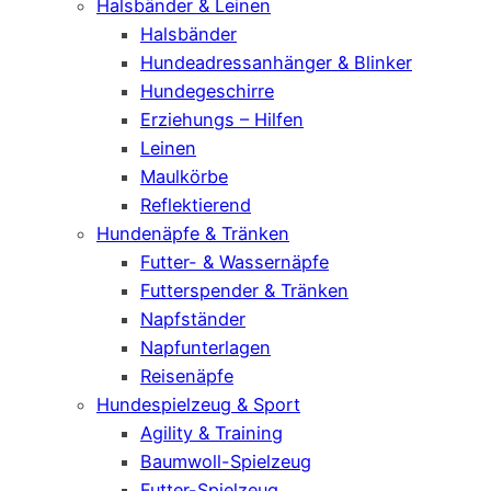
Halsbänder & Leinen
Halsbänder
Hundeadressanhänger & Blinker
Hundegeschirre
Erziehungs – Hilfen
Leinen
Maulkörbe
Reflektierend
Hundenäpfe & Tränken
Futter- & Wassernäpfe
Futterspender & Tränken
Napfständer
Napfunterlagen
Reisenäpfe
Hundespielzeug & Sport
Agility & Training
Baumwoll-Spielzeug
Futter-Spielzeug