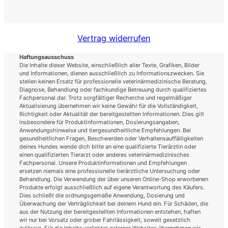
Vertrag widerrufen
Haftungsausschuss
Die Inhalte dieser Website, einschließlich aller Texte, Grafiken, Bilder
und Informationen, dienen ausschließlich zu Informationszwecken. Sie
stellen keinen Ersatz für professionelle veterinärmedizinische Beratung,
Diagnose, Behandlung oder fachkundige Betreuung durch qualifiziertes
Fachpersonal dar. Trotz sorgfältiger Recherche und regelmäßiger
Aktualisierung übernehmen wir keine Gewähr für die Vollständigkeit,
Richtigkeit oder Aktualität der bereitgestellten Informationen. Dies gilt
insbesondere für Produktinformationen, Dosierungsangaben,
Anwendungshinweise und tiergesundheitliche Empfehlungen. Bei
gesundheitlichen Fragen, Beschwerden oder Verhaltensauffälligkeiten
deines Hundes wende dich bitte an eine qualifizierte Tierärztin oder
einen qualifizierten Tierarzt oder anderes veterinärmedizinisches
Fachpersonal. Unsere Produktinformationen und Empfehlungen
ersetzen niemals eine professionelle tierärztliche Untersuchung oder
Behandlung. Die Verwendung der über unseren Online-Shop erworbenen
Produkte erfolgt ausschließlich auf eigene Verantwortung des Käufers.
Dies schließt die ordnungsgemäße Anwendung, Dosierung und
Überwachung der Verträglichkeit bei deinem Hund ein. Für Schäden, die
aus der Nutzung der bereitgestellten Informationen entstehen, haften
wir nur bei Vorsatz oder grober Fahrlässigkeit, soweit gesetzlich
zulässig. Für die Inhalte verlinkter externer Websites übernehmen wir