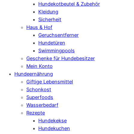
Hundekotbeutel & Zubehör
Kleidung
Sicherheit
Haus & Hof
Geruchsentferner
Hundetüren
Swimmingpools
Geschenke für Hundebesitzer
Mein Konto
Hundeernährung
Giftige Lebensmittel
Schonkost
Superfoods
Wasserbedarf
Rezepte
Hundekekse
Hundekuchen