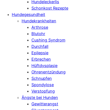
Hundeleckerlis
Schonkost Rezepte
Hundegesundheit
Hundekrankheiten
Arthrose
Blutohr
Cushing Syndrom
Durchfall
Epilepsie
Erbrechen
Hüftdysplasie
Ohrenentzündung
Schnupfen
Spondylose
Verstopfung
Ängste bei Hunden
Gewitterangst