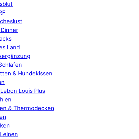
sblut
RF
scheslust
 Dinner
acks
es Land
sergänzung
Schlafen
tten & Hundekissen
on
Lebon Louis Plus
hlen
ten & Thermodecken
ten
cken
 Leinen