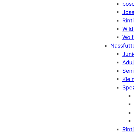
bos
Jose
Rinti
Wild
Wolf
Nassfutt
Juni
Adul
Seni
Klei
Spez
Rinti