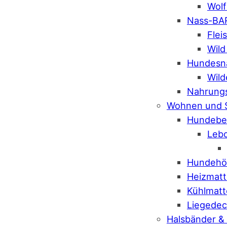
Wolf
Nass-BA
Flei
Wild
Hundesn
Wild
Nahrung
Wohnen und 
Hundebe
Leb
Hundehö
Heizmat
Kühlmat
Liegede
Halsbänder &