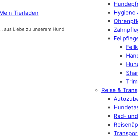
Hundepfo
Hygiene 
Mein Tierladen
Ohrenpf
Zahnpfle
… aus Liebe zu unserem Hund.
Fellpfleg
Fel
Hand
Hund
Sha
Tri
Reise & Trans
Autozub
Hundeta
Rad- und
Reisenäp
Transpo