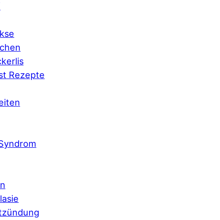
f
kse
chen
kerlis
st Rezepte
eiten
 Syndrom
en
lasie
tzündung