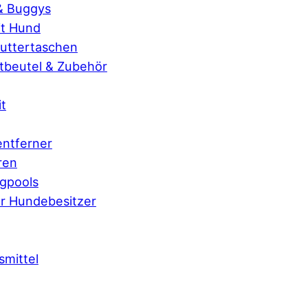
 & Buggys
t Hund
Futtertaschen
beutel & Zubehör
it
ntferner
ren
gpools
r Hundebesitzer
smittel