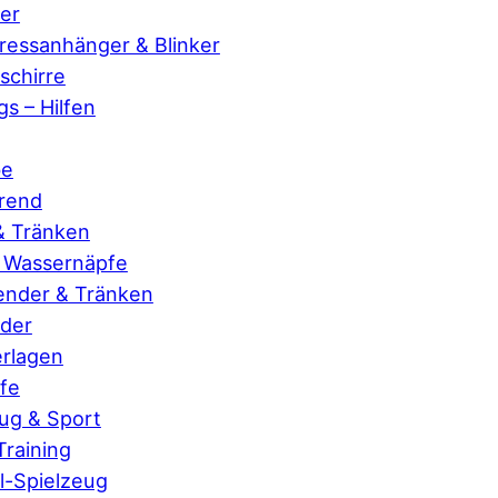
er
essanhänger & Blinker
chirre
s – Hilfen
be
erend
& Tränken
& Wassernäpfe
ender & Tränken
der
rlagen
fe
ug & Sport
 Training
-Spielzeug