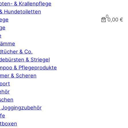
ten- & Krallenpflege
& Hundetoiletten
0
0,00 €
lege
ge
e
lkämme
tücher & Co.
ebürsten & Striegel
mpoo & Pflegeprodukte
mmer & Scheren
port
ehör
schen
 Joggingzubehör
fe
rtboxen