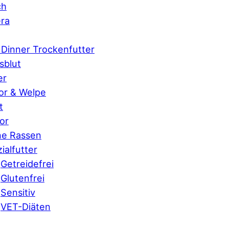
ch
ra
 Dinner Trockenfutter
sblut
er
or & Welpe
t
or
ne Rassen
ialfutter
Getreidefrei
Glutenfrei
Sensitiv
VET-Diäten