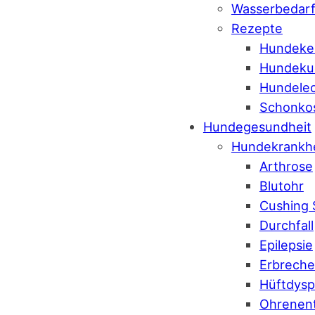
Wasserbedar
Rezepte
Hundeke
Hundeku
Hundelec
Schonko
Hundegesundheit
Hundekrankh
Arthrose
Blutohr
Cushing
Durchfall
Epilepsie
Erbrech
Hüftdysp
Ohrenen