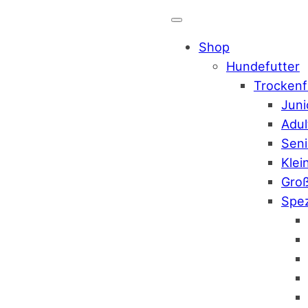
Shop
Hundefutter
Trockenf
Juni
Adul
Seni
Klei
Gro
Spez