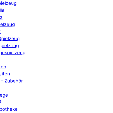
pielzeug
le
nz
ielzeug
r
pielzeug
pielzeug
gespielzeug
ren
eifen
s – Zubehör
lege
®
potheke