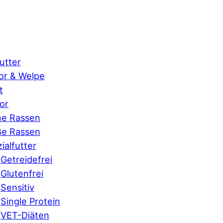
utter
or & Welpe
t
or
ne Rassen
ße Rassen
ialfutter
Getreidefrei
Glutenfrei
Sensitiv
Single Protein
VET-Diäten