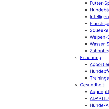
Futter-S
Hundebäl
Intellige
Plüschsp
Squeeke
Welpen-S
Wasser-S
Zahnpfle
Erziehung
Apportie
Hundepf
Training
Gesundheit
Augenpf
ADAPTIL
Hunde-A