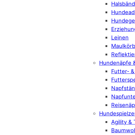
Halsbänd
Hundeadr
Hundeges
Erziehung
Leinen
Maulkör
Reflekti
Hundenäpfe 
Futter- 
Futtersp
Napfstän
Napfunte
Reisenäp
Hundespielze
Agility &
Baumwoll