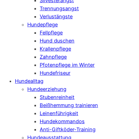
Silvesterangst
Trennungsangst
Verlustängste
Hundepflege
Fellpflege
Hund duschen
Krallenpflege
Zahnpflege
Pfotenpflege im Winter
Hundefriseur
Hundealltag
Hundeerziehung
Stubenreinheit
Beißhemmung trainieren
Leinenführigkeit
Hundekommandos
Anti-Giftköder-Training
Hundeausstattung