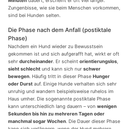
Minuten
dauert, erscheint er oft viel länger.
Zungenbisse, wie sie beim Menschen vorkommen,
sind bei Hunden selten.
Die Phase nach dem Anfall (postiktale
Phase)
Nachdem ein Hund wieder zu Bewusstsein
gekommen ist und sich aufgerafft hat, wirkt er oft
sehr
durcheinander
. Er scheint
orientierungslos
,
sieht schlecht
und kann sich nur
schwer
bewegen
. Häufig tritt in dieser Phase
Hunger
oder Durst
auf. Einige Hunde verhalten sich sehr
unruhig und wandern beispielsweise ruhelos im
Haus umher. Die sogenannte postiktale Phase
kann unterschiedlich lang dauern – von
wenigen
Sekunden bis hin zu mehreren Tagen oder
manchmal sogar Wochen
. Die Dauer dieser Phase
kann sich verlängern, wenn der Hund mehrere