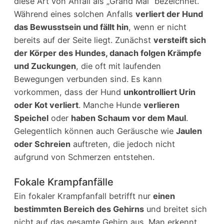
diese Art von Anfall als „Grand Mal“ bezeichnet.
Während eines solchen Anfalls
verliert der Hund
das Bewusstsein und fällt hin
, wenn er nicht
bereits auf der Seite liegt. Zunächst
versteift sich
der Körper des Hundes, danach folgen Krämpfe
und Zuckungen
, die oft mit laufenden
Bewegungen verbunden sind. Es kann
vorkommen, dass der Hund
unkontrolliert Urin
oder Kot verliert
. Manche Hunde
verlieren
Speichel
oder
haben Schaum vor dem Maul
.
Gelegentlich können auch Geräusche wie
Jaulen
oder Schreien
auftreten, die jedoch nicht
aufgrund von Schmerzen entstehen.
Fokale Krampfanfälle
Ein fokaler Krampfanfall betrifft nur
einen
bestimmten Bereich des Gehirns
und breitet sich
nicht auf das gesamte Gehirn aus. Man erkennt