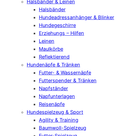
Halsbänder & Leinen
Halsbänder
Hundeadressanhänger & Blinker
Hundegeschirre
Erziehungs – Hilfen
Leinen
Maulkörbe
Reflektierend
Hundenäpfe & Tränken
Futter- & Wassernäpfe
Futterspender & Tränken
Napfständer
Napfunterlagen
Reisenäpfe
Hundespielzeug & Sport
Agility & Training
Baumwoll-Spielzeug
Futter-Spielzeug