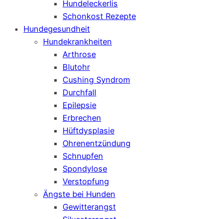
Hundeleckerlis
Schonkost Rezepte
Hundegesundheit
Hundekrankheiten
Arthrose
Blutohr
Cushing Syndrom
Durchfall
Epilepsie
Erbrechen
Hüftdysplasie
Ohrenentzündung
Schnupfen
Spondylose
Verstopfung
Ängste bei Hunden
Gewitterangst