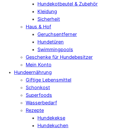
Hundekotbeutel & Zubehör
Kleidung
Sicherheit
Haus & Hof
Geruchsentferner
Hundetüren
Swimmingpools
Geschenke für Hundebesitzer
Mein Konto
Hundeernährung
Giftige Lebensmittel
Schonkost
Superfoods
Wasserbedarf
Rezepte
Hundekekse
Hundekuchen