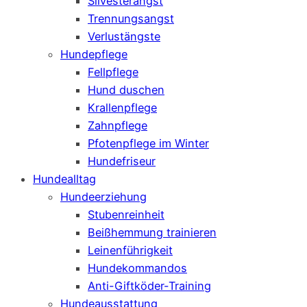
Silvesterangst
Trennungsangst
Verlustängste
Hundepflege
Fellpflege
Hund duschen
Krallenpflege
Zahnpflege
Pfotenpflege im Winter
Hundefriseur
Hundealltag
Hundeerziehung
Stubenreinheit
Beißhemmung trainieren
Leinenführigkeit
Hundekommandos
Anti-Giftköder-Training
Hundeausstattung