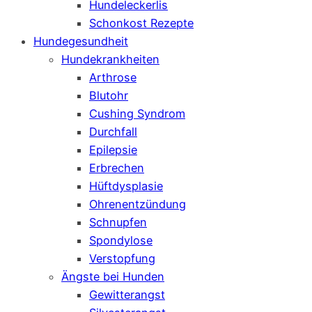
Hundeleckerlis
Schonkost Rezepte
Hundegesundheit
Hundekrankheiten
Arthrose
Blutohr
Cushing Syndrom
Durchfall
Epilepsie
Erbrechen
Hüftdysplasie
Ohrenentzündung
Schnupfen
Spondylose
Verstopfung
Ängste bei Hunden
Gewitterangst