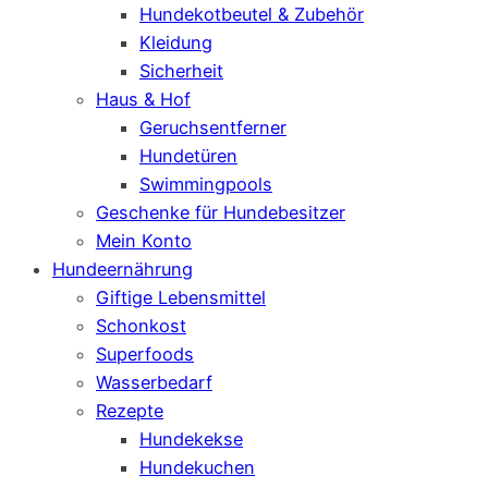
Hundekotbeutel & Zubehör
Kleidung
Sicherheit
Haus & Hof
Geruchsentferner
Hundetüren
Swimmingpools
Geschenke für Hundebesitzer
Mein Konto
Hundeernährung
Giftige Lebensmittel
Schonkost
Superfoods
Wasserbedarf
Rezepte
Hundekekse
Hundekuchen