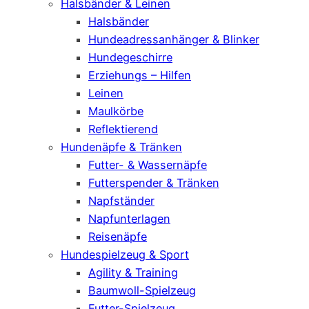
Halsbänder & Leinen
Halsbänder
Hundeadressanhänger & Blinker
Hundegeschirre
Erziehungs – Hilfen
Leinen
Maulkörbe
Reflektierend
Hundenäpfe & Tränken
Futter- & Wassernäpfe
Futterspender & Tränken
Napfständer
Napfunterlagen
Reisenäpfe
Hundespielzeug & Sport
Agility & Training
Baumwoll-Spielzeug
Futter-Spielzeug