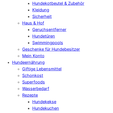
Hundekotbeutel & Zubehör
Kleidung
Sicherheit
Haus & Hof
Geruchsentferner
Hundetüren
Swimmingpools
Geschenke für Hundebesitzer
Mein Konto
Hundeernährung
Giftige Lebensmittel
Schonkost
Superfoods
Wasserbedarf
Rezepte
Hundekekse
Hundekuchen