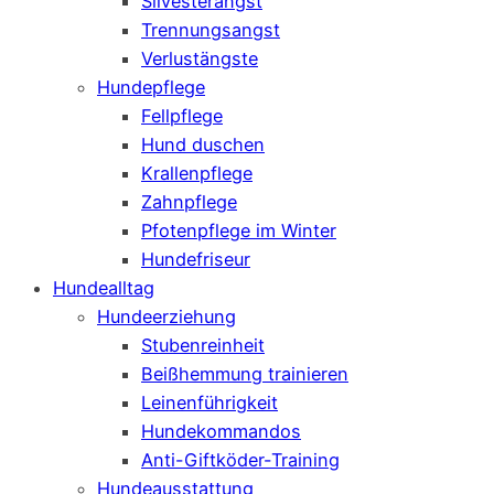
Silvesterangst
Trennungsangst
Verlustängste
Hundepflege
Fellpflege
Hund duschen
Krallenpflege
Zahnpflege
Pfotenpflege im Winter
Hundefriseur
Hundealltag
Hundeerziehung
Stubenreinheit
Beißhemmung trainieren
Leinenführigkeit
Hundekommandos
Anti-Giftköder-Training
Hundeausstattung