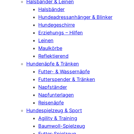
Halsbänder & Leinen
Halsbänder
Hundeadressanhänger & Blinker
Hundegeschirre
Erziehungs – Hilfen
Leinen
Maulkörbe
Reflektierend
Hundenäpfe & Tränken
Futter- & Wassernäpfe
Futterspender & Tränken
Napfständer
Napfunterlagen
Reisenäpfe
Hundespielzeug & Sport
Agility & Training
Baumwoll-Spielzeug
Futter-Spielzeug