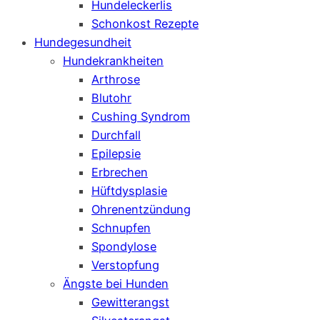
Hundeleckerlis
Schonkost Rezepte
Hundegesundheit
Hundekrankheiten
Arthrose
Blutohr
Cushing Syndrom
Durchfall
Epilepsie
Erbrechen
Hüftdysplasie
Ohrenentzündung
Schnupfen
Spondylose
Verstopfung
Ängste bei Hunden
Gewitterangst