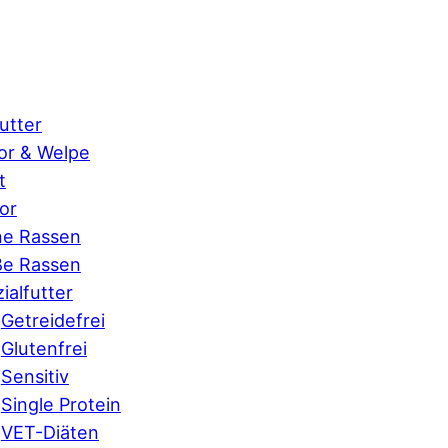
utter
or & Welpe
t
or
ne Rassen
ße Rassen
ialfutter
Getreidefrei
Glutenfrei
Sensitiv
Single Protein
VET-Diäten