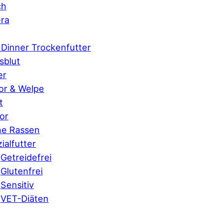
ch
ra
 Dinner Trockenfutter
sblut
er
or & Welpe
t
or
ne Rassen
ialfutter
Getreidefrei
Glutenfrei
Sensitiv
VET-Diäten