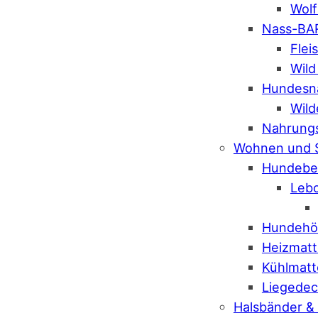
Wolf
Nass-BA
Flei
Wild
Hundesn
Wild
Nahrung
Wohnen und 
Hundebe
Leb
Hundehö
Heizmat
Kühlmat
Liegede
Halsbänder &