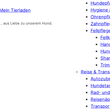
Hundepfo
Hygiene 
Mein Tierladen
Ohrenpf
Zahnpfle
… aus Liebe zu unserem Hund.
Fellpfleg
Fel
Hand
Hund
Sha
Tri
Reise & Trans
Autozub
Hundeta
Rad- und
Reisenäp
Transpo