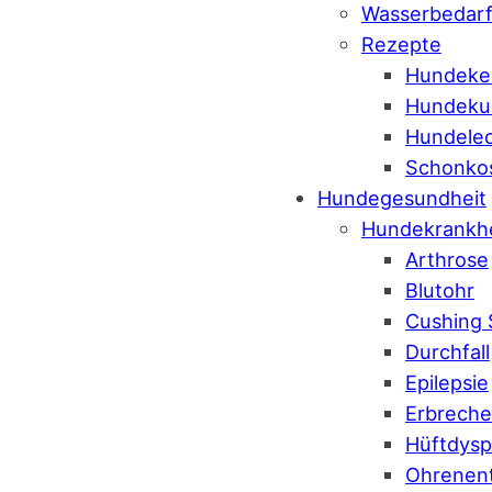
Wasserbedar
Rezepte
Hundeke
Hundeku
Hundelec
Schonko
Hundegesundheit
Hundekrankh
Arthrose
Blutohr
Cushing
Durchfall
Epilepsie
Erbrech
Hüftdysp
Ohrenen