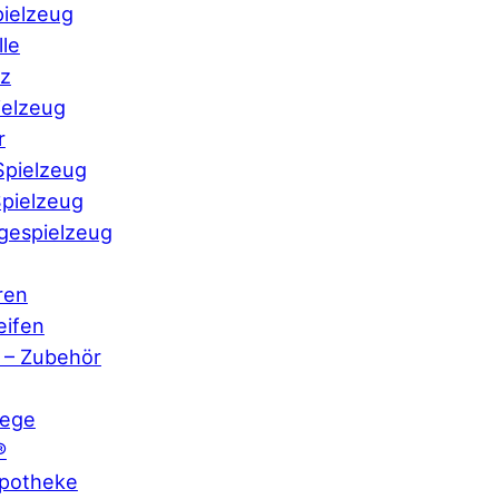
pielzeug
le
nz
ielzeug
r
pielzeug
pielzeug
gespielzeug
ren
eifen
s – Zubehör
lege
®
potheke