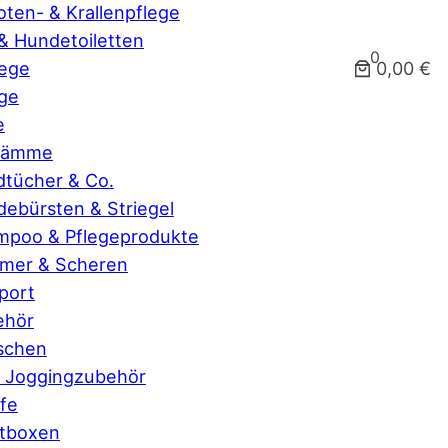
ten- & Krallenpflege
& Hundetoiletten
0
0,00 €
lege
ge
e
lkämme
tücher & Co.
ebürsten & Striegel
mpoo & Pflegeprodukte
mmer & Scheren
port
ehör
schen
 Joggingzubehör
fe
rtboxen