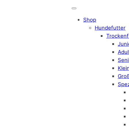
Shop
Hundefutter
Trockenf
Juni
Adul
Seni
Klei
Gro
Spez