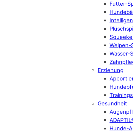
Futter-S
Hundebäl
Intellige
Plüschsp
Squeeke
Welpen-S
Wasser-S
Zahnpfle
Erziehung
Apportie
Hundepf
Training
Gesundheit
Augenpf
ADAPTIL
Hunde-A