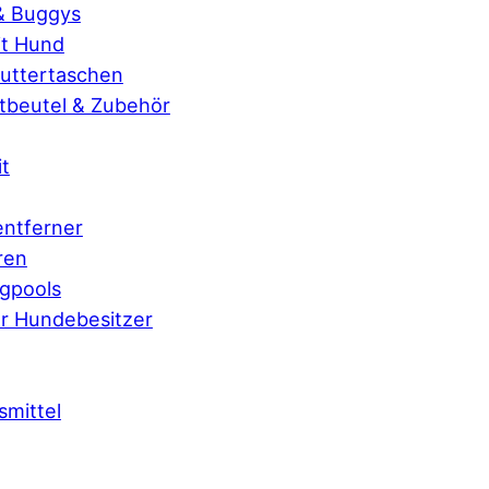
 & Buggys
t Hund
Futtertaschen
beutel & Zubehör
it
ntferner
ren
gpools
r Hundebesitzer
smittel