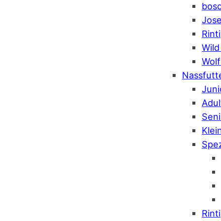
bos
Jose
Rinti
Wild
Wolf
Nassfutt
Juni
Adul
Seni
Klei
Spez
Rinti