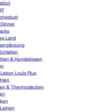
sblut
RF
scheslust
 Dinner
acks
es Land
sergänzung
Schlafen
tten & Hundekissen
on
Lebon Louis Plus
hlen
ten & Thermodecken
ten
cken
 Leinen