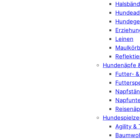
Halsbänd
Hundeadr
Hundeges
Erziehung
Leinen
Maulkör
Reflekti
Hundenäpfe 
Futter- 
Futtersp
Napfstän
Napfunte
Reisenäp
Hundespielze
Agility &
Baumwoll