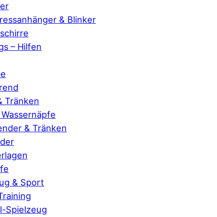
er
essanhänger & Blinker
chirre
s – Hilfen
be
erend
& Tränken
& Wassernäpfe
ender & Tränken
der
rlagen
fe
ug & Sport
 Training
-Spielzeug