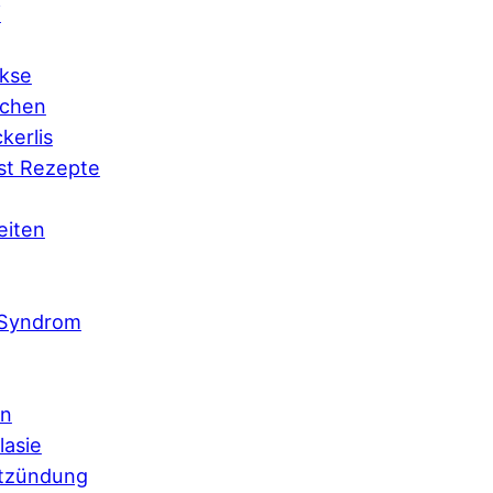
f
kse
chen
kerlis
st Rezepte
eiten
 Syndrom
en
lasie
tzündung